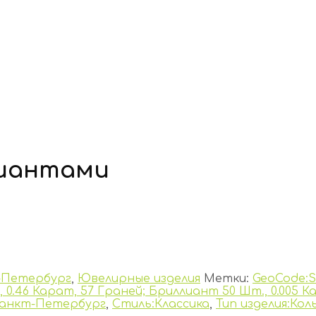
лиантами
-Петербург
,
Ювелирные изделия
Метки:
GeoCode:
 0.46 Карат, 57 Граней; Бриллиант 50 Шт., 0.005 К
анкт-Петербург
,
Стиль:Классика
,
Тип изделия:Кол