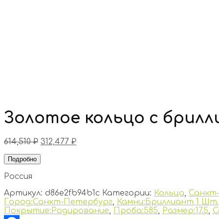
Золотое кольцо с брил
614,510
₽
312,477
₽
Подробно
Россия
Артикул:
d86e2fb94b1c
Категории:
Кольца
,
Санкт
Город:Санкт-Петербург
,
Камни:Бриллиант 1 Шт.,
Покрытие:Родирование
,
Проба:585
,
Размер:17.5
,
С