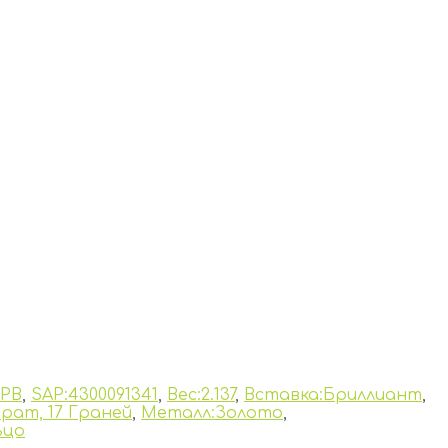
SPB
,
SAP:4300091341
,
Вес:2.137
,
Вставка:Бриллиант
,
арат, 17 Граней
,
Металл:Золото
,
ьцо