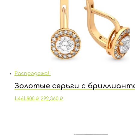
Распродажа!
Золотые серьги с бриллиант
1,461,800
₽
292,360
₽