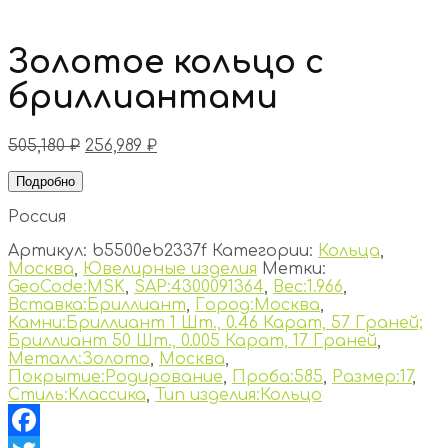
Золотое кольцо с
бриллиантами
505,180
₽
256,989
₽
Подробно
Россия
Артикул:
b5500eb2337f
Категории:
Кольца
,
Москва
,
Ювелирные изделия
Метки:
GeoCode:MSK
,
SAP:4300091364
,
Вес:1.966
,
Вставка:Бриллиант
,
Город:Москва
,
Камни:Бриллиант 1 Шт., 0.46 Карат, 57 Граней;
Бриллиант 50 Шт., 0.005 Карат, 17 Граней
,
Металл:Золото
,
Москва
,
Покрытие:Родирование
,
Проба:585
,
Размер:17
,
Стиль:Классика
,
Тип изделия:Кольцо