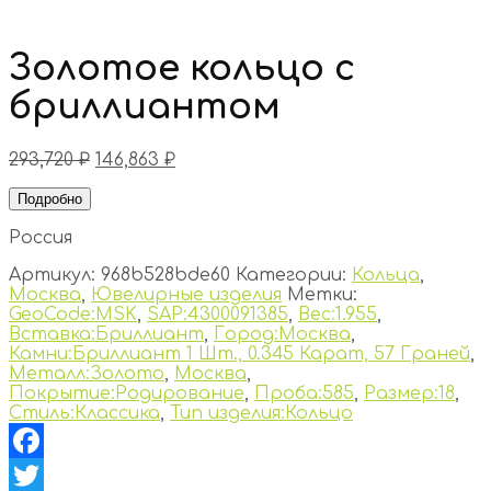
Золотое кольцо с
бриллиантом
293,720
₽
146,863
₽
Подробно
Россия
Артикул:
968b528bde60
Категории:
Кольца
,
Москва
,
Ювелирные изделия
Метки:
GeoCode:MSK
,
SAP:4300091385
,
Вес:1.955
,
Вставка:Бриллиант
,
Город:Москва
,
Камни:Бриллиант 1 Шт., 0.345 Карат, 57 Граней
,
Металл:Золото
,
Москва
,
Покрытие:Родирование
,
Проба:585
,
Размер:18
,
Стиль:Классика
,
Тип изделия:Кольцо
Facebook