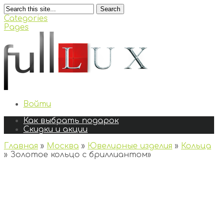
Search
Categories
Pages
Войти
Как выбрать подарок
Скидки и акции
Главная
»
Москва
»
Ювелирные изделия
»
Кольца
»
Золотое кольцо с бриллиантом
»