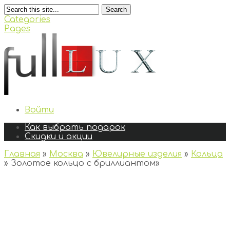
Search
Categories
Pages
Войти
Как выбрать подарок
Скидки и акции
Главная
»
Москва
»
Ювелирные изделия
»
Кольца
»
Золотое кольцо с бриллиантом
»