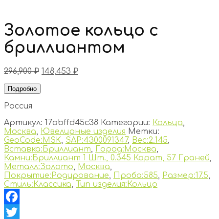
Золотое кольцо с
бриллиантом
296,900
₽
148,453
₽
Подробно
Россия
Артикул:
17abffd45c38
Категории:
Кольца
,
Москва
,
Ювелирные изделия
Метки:
GeoCode:MSK
,
SAP:4300091347
,
Вес:2.145
,
Вставка:Бриллиант
,
Город:Москва
,
Камни:Бриллиант 1 Шт., 0.345 Карат, 57 Граней
,
Металл:Золото
,
Москва
,
Покрытие:Родирование
,
Проба:585
,
Размер:17.5
,
Стиль:Классика
,
Тип изделия:Кольцо
Facebook