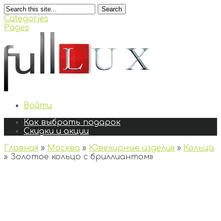
Search
Categories
Pages
Войти
Как выбрать подарок
Скидки и акции
Главная
»
Москва
»
Ювелирные изделия
»
Кольца
»
Золотое кольцо с бриллиантом
»