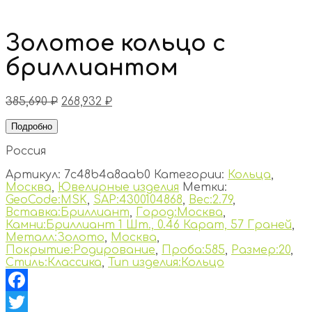
Золотое кольцо с
бриллиантом
385,690
₽
268,932
₽
Подробно
Россия
Артикул:
7c48b4a8aab0
Категории:
Кольца
,
Москва
,
Ювелирные изделия
Метки:
GeoCode:MSK
,
SAP:4300104868
,
Вес:2.79
,
Вставка:Бриллиант
,
Город:Москва
,
Камни:Бриллиант 1 Шт., 0.46 Карат, 57 Граней
,
Металл:Золото
,
Москва
,
Покрытие:Родирование
,
Проба:585
,
Размер:20
,
Стиль:Классика
,
Тип изделия:Кольцо
Facebook