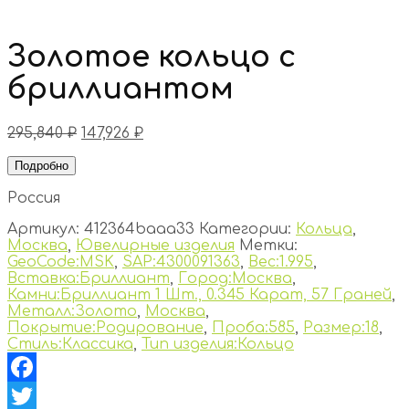
Золотое кольцо с
бриллиантом
295,840
₽
147,926
₽
Подробно
Россия
Артикул:
412364baaa33
Категории:
Кольца
,
Москва
,
Ювелирные изделия
Метки:
GeoCode:MSK
,
SAP:4300091363
,
Вес:1.995
,
Вставка:Бриллиант
,
Город:Москва
,
Камни:Бриллиант 1 Шт., 0.345 Карат, 57 Граней
,
Металл:Золото
,
Москва
,
Покрытие:Родирование
,
Проба:585
,
Размер:18
,
Стиль:Классика
,
Тип изделия:Кольцо
Facebook