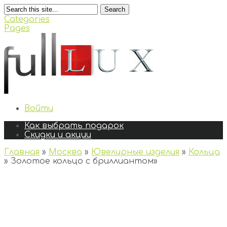
Search
Categories
Pages
Войти
Как выбрать подарок
Скидки и акции
Главная
»
Москва
»
Ювелирные изделия
»
Кольца
»
Золотое кольцо с бриллиантом
»