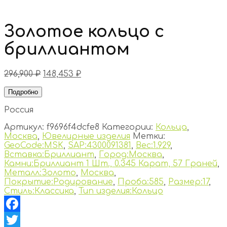
Золотое кольцо с
бриллиантом
296,900
₽
148,453
₽
Подробно
Россия
Артикул:
f9696f4dcfe8
Категории:
Кольца
,
Москва
,
Ювелирные изделия
Метки:
GeoCode:MSK
,
SAP:4300091381
,
Вес:1.929
,
Вставка:Бриллиант
,
Город:Москва
,
Камни:Бриллиант 1 Шт., 0.345 Карат, 57 Граней
,
Металл:Золото
,
Москва
,
Покрытие:Родирование
,
Проба:585
,
Размер:17
,
Стиль:Классика
,
Тип изделия:Кольцо
Facebook