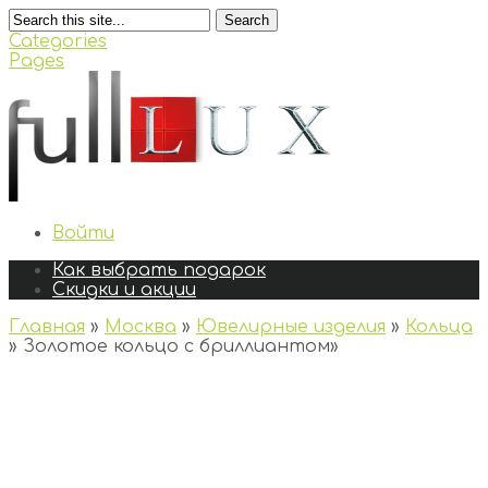
Search
Categories
Pages
Войти
Как выбрать подарок
Скидки и акции
Главная
»
Москва
»
Ювелирные изделия
»
Кольца
»
Золотое кольцо с бриллиантом
»