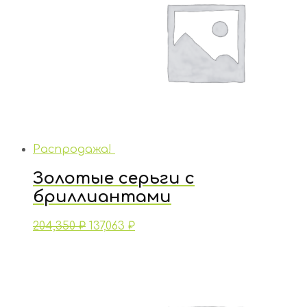
Распродажа!
Золотые серьги с
бриллиантами
204,350
₽
137,063
₽