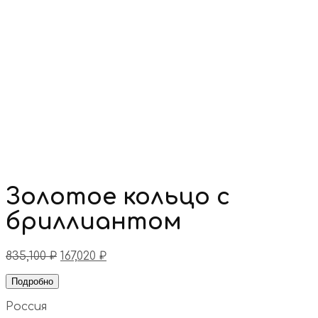
Золотое кольцо с
бриллиантом
835,100
₽
167,020
₽
Подробно
Россия