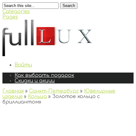
Search
Categories
Pages
Войти
Как выбрать подарок
Скидки и акции
Главная
»
Санкт-Петербург
»
Ювелирные
изделия
»
Кольца
»
Золотое кольцо с
бриллиантом
»