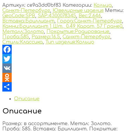
Артикул:
ce9a3dd0bf83
Категории:
Кольца
,
Санкт-Петербург
,
Ювелирные изделия
Метки:
GeoCode:SPB
,
SAP:4300078345
,
Вес:2.646
,
Вставка:Бриллиант
,
Город:Санкт-Петербург
,
Камни:Бриллиант 1 Шт., 0.49 Карат, 57 Граней
,
Металл:Золото
,
Покрытие:Родирование
,
Проба:585
,
Размер:16.5
,
Санкт-Петербург
,
Стиль:Классика
,
Тип изделия:Кольцо
Facebook
Twitter
VK
Odnoklassniki
Отправить
Описание
Описание
Размер: в ассортименте. Метал: Золото.
Проба: 585. Вставка: Бриллиант. Покрытие: