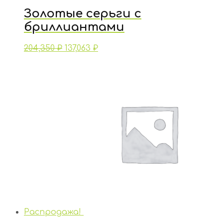
Золотые серьги с
бриллиантами
204,350
₽
137,063
₽
Распродажа!