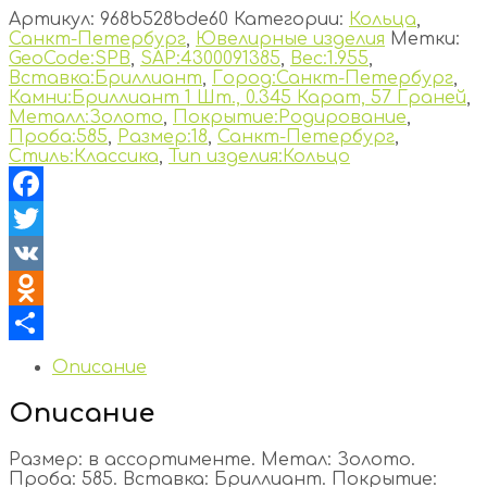
Артикул:
968b528bde60
Категории:
Кольца
,
Санкт-Петербург
,
Ювелирные изделия
Метки:
GeoCode:SPB
,
SAP:4300091385
,
Вес:1.955
,
Вставка:Бриллиант
,
Город:Санкт-Петербург
,
Камни:Бриллиант 1 Шт., 0.345 Карат, 57 Граней
,
Металл:Золото
,
Покрытие:Родирование
,
Проба:585
,
Размер:18
,
Санкт-Петербург
,
Стиль:Классика
,
Тип изделия:Кольцо
Facebook
Twitter
VK
Odnoklassniki
Отправить
Описание
Описание
Размер: в ассортименте. Метал: Золото.
Проба: 585. Вставка: Бриллиант. Покрытие: