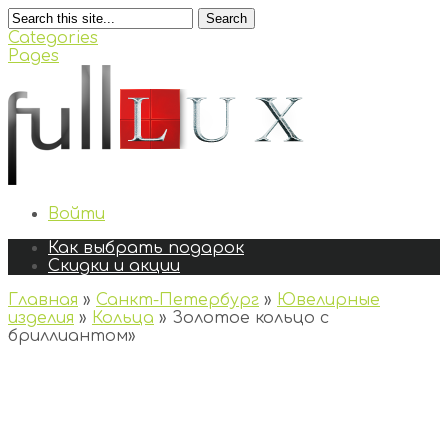
Search
Categories
Pages
Войти
Как выбрать подарок
Скидки и акции
Главная
»
Санкт-Петербург
»
Ювелирные
изделия
»
Кольца
»
Золотое кольцо с
бриллиантом
»