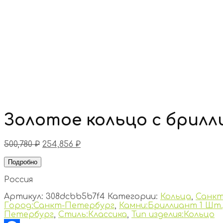
Золотое кольцо с брил
500,780
₽
254,856
₽
Подробно
Россия
Артикул:
308dcbb5b7f4
Категории:
Кольца
,
Санкт
Город:Санкт-Петербург
,
Камни:Бриллиант 1 Шт.,
Петербург
,
Стиль:Классика
,
Тип изделия:Кольцо