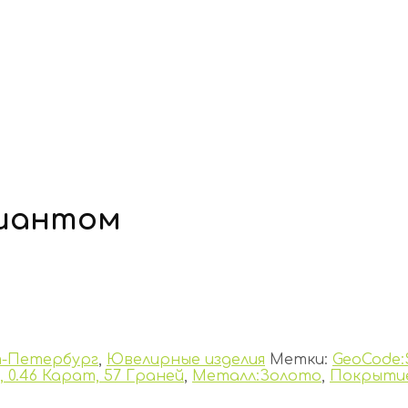
лиантом
-Петербург
,
Ювелирные изделия
Метки:
GeoCode:
 0.46 Карат, 57 Граней
,
Металл:Золото
,
Покрытие