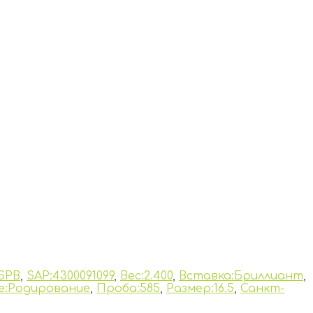
SPB
,
SAP:4300091099
,
Вес:2.400
,
Вставка:Бриллиант
,
:Родирование
,
Проба:585
,
Размер:16.5
,
Санкт-