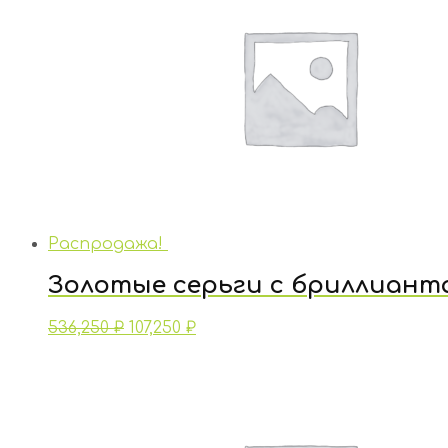
Распродажа!
Золотые серьги с бриллиант
536,250
₽
107,250
₽