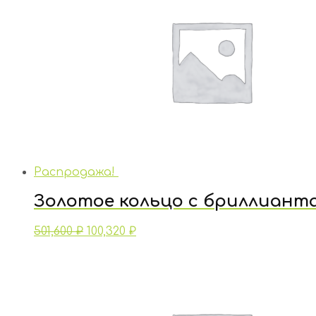
Распродажа!
Золотое кольцо с бриллиант
501,600
₽
100,320
₽