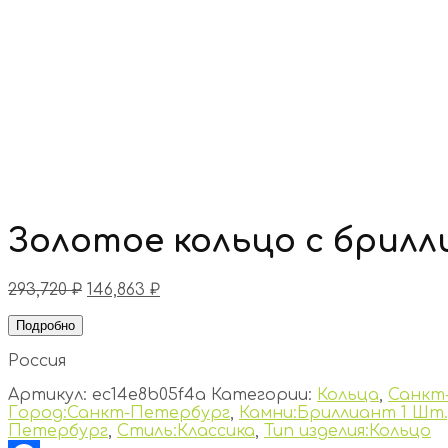
Золотое кольцо с брил
293,720
₽
146,863
₽
Подробно
Россия
Артикул:
ec14e8b05f4a
Категории:
Кольца
,
Санкт
Город:Санкт-Петербург
,
Камни:Бриллиант 1 Шт.,
Петербург
,
Стиль:Классика
,
Тип изделия:Кольцо