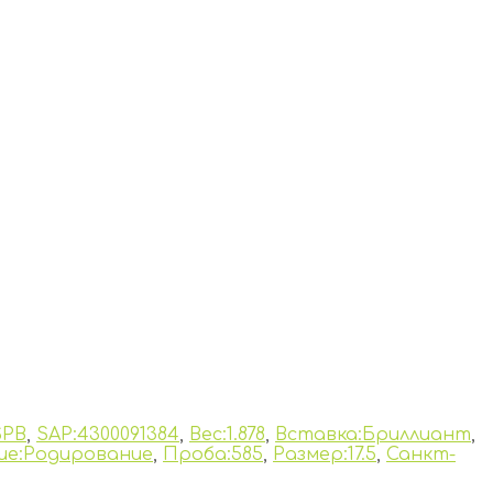
SPB
,
SAP:4300091384
,
Вес:1.878
,
Вставка:Бриллиант
,
е:Родирование
,
Проба:585
,
Размер:17.5
,
Санкт-