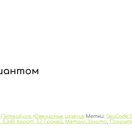
лиантом
-Петербург
,
Ювелирные изделия
Метки:
GeoCode:
 0.345 Карат, 57 Граней
,
Металл:Золото
,
Покрыти