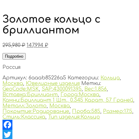
Золотое кольцо с
бриллиантом
295,980
₽
147,994
₽
Подробно
Россия
Артикул:
6aaab85226a5
Категории:
Кольца
,
Москва
,
Ювелирные изделия
Метки:
GeoCode:MSK
,
SAP:4300091395
,
Вес:1.856
,
Вставка:Бриллиант
,
Город:Москва
,
Камни:Бриллиант 1 Шт., 0.345 Карат, 57 Граней
,
Металл:Золото
,
Москва
,
Покрытие:Родирование
,
Проба:585
,
Размер:17.5
,
Стиль:Классика
,
Тип изделия:Кольцо
Facebook