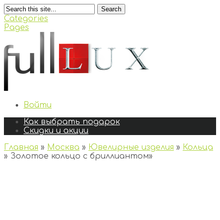
Search
Categories
Pages
Войти
Как выбрать подарок
Скидки и акции
Главная
»
Москва
»
Ювелирные изделия
»
Кольца
»
Золотое кольцо с бриллиантом
»