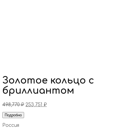
Золотое кольцо с
бриллиантом
498,770
₽
253,751
₽
Подробно
Россия