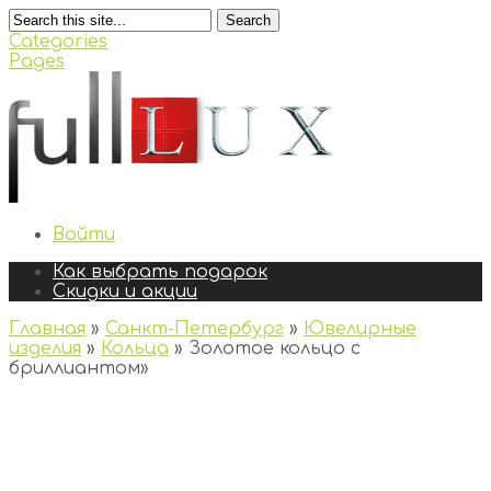
Search
Categories
Pages
Войти
Как выбрать подарок
Скидки и акции
Главная
»
Санкт-Петербург
»
Ювелирные
изделия
»
Кольца
»
Золотое кольцо с
бриллиантом
»