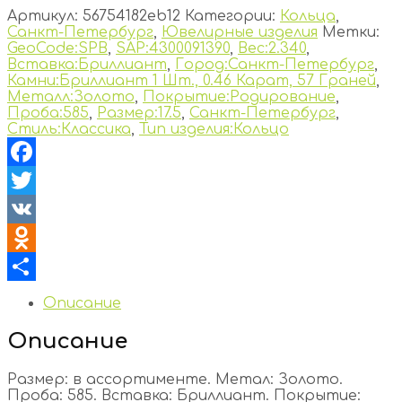
Артикул:
56754182eb12
Категории:
Кольца
,
Санкт-Петербург
,
Ювелирные изделия
Метки:
GeoCode:SPB
,
SAP:4300091390
,
Вес:2.340
,
Вставка:Бриллиант
,
Город:Санкт-Петербург
,
Камни:Бриллиант 1 Шт., 0.46 Карат, 57 Граней
,
Металл:Золото
,
Покрытие:Родирование
,
Проба:585
,
Размер:17.5
,
Санкт-Петербург
,
Стиль:Классика
,
Тип изделия:Кольцо
Facebook
Twitter
VK
Odnoklassniki
Отправить
Описание
Описание
Размер: в ассортименте. Метал: Золото.
Проба: 585. Вставка: Бриллиант. Покрытие: