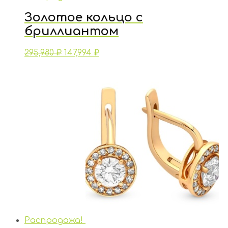
Золотое кольцо с
бриллиантом
295,980
₽
147,994
₽
Распродажа!