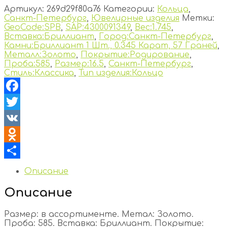
Артикул:
269d29f80a76
Категории:
Кольца
,
Санкт-Петербург
,
Ювелирные изделия
Метки:
GeoCode:SPB
,
SAP:4300091349
,
Вес:1.745
,
Вставка:Бриллиант
,
Город:Санкт-Петербург
,
Камни:Бриллиант 1 Шт., 0.345 Карат, 57 Граней
,
Металл:Золото
,
Покрытие:Родирование
,
Проба:585
,
Размер:16.5
,
Санкт-Петербург
,
Стиль:Классика
,
Тип изделия:Кольцо
Facebook
Twitter
VK
Odnoklassniki
Отправить
Описание
Описание
Размер: в ассортименте. Метал: Золото.
Проба: 585. Вставка: Бриллиант. Покрытие: