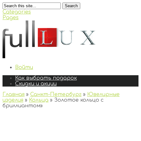
Search
Categories
Pages
Войти
Как выбрать подарок
Скидки и акции
Главная
»
Санкт-Петербург
»
Ювелирные
изделия
»
Кольца
»
Золотое кольцо с
бриллиантом
»