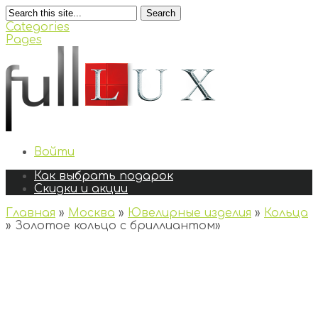
Search
Categories
Pages
Войти
Как выбрать подарок
Скидки и акции
Главная
»
Москва
»
Ювелирные изделия
»
Кольца
»
Золотое кольцо с бриллиантом
»