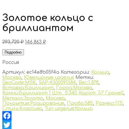
Золотое кольцо с
бриллиантом
293,720
₽
146,863
₽
Подробно
Россия
Артикул:
ec14e8b05f4a
Категории:
Кольца
,
Москва
,
Ювелирные изделия
Метки:
GeoCode:MSK
,
SAP:4300091384
,
Вес:1.878
,
Вставка:Бриллиант
,
Город:Москва
,
Камни:Бриллиант 1 Шт., 0.345 Карат, 57 Граней
,
Металл:Золото
,
Москва
,
Покрытие:Родирование
,
Проба:585
,
Размер:17.5
,
Стиль:Классика
,
Тип изделия:Кольцо
Facebook