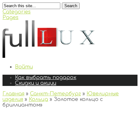
Search
Categories
Pages
Войти
Как выбрать подарок
Скидки и акции
Главная
»
Санкт-Петербург
»
Ювелирные
изделия
»
Кольца
»
Золотое кольцо с
бриллиантом
»