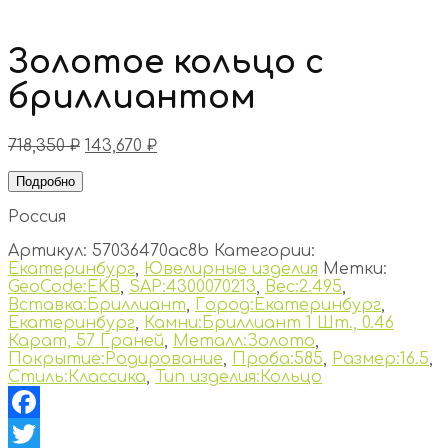
Золотое кольцо с
бриллиантом
718,350
₽
143,670
₽
Подробно
Россия
Артикул:
57036470ac8b
Категории:
Екатеринбург
,
Ювелирные изделия
Метки:
GeoCode:EKB
,
SAP:4300070213
,
Вес:2.495
,
Вставка:Бриллиант
,
Город:Екатеринбург
,
Екатеринбург
,
Камни:Бриллиант 1 Шт., 0.46
Карат, 57 Граней
,
Металл:Золото
,
Покрытие:Родирование
,
Проба:585
,
Размер:16.5
,
Стиль:Классика
,
Тип изделия:Кольцо
Facebook