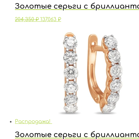
Золотые серьги с бриллиант
204,350
₽
137,063
₽
Распродажа!
Золотые серьги с бриллиант