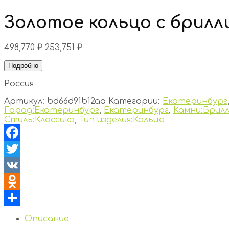
Золотое кольцо с брил
498,770
₽
253,751
₽
Подробно
Россия
Артикул:
bd66d91b12aa
Категории:
Екатеринбург
Город:Екатеринбург
,
Екатеринбург
,
Камни:Брилл
Стиль:Классика
,
Тип изделия:Кольцо
Facebook
Twitter
VK
Odnoklassniki
Отправить
Описание