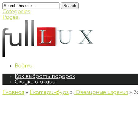
Search
Categories
Pages
Войти
Как выбрать подарок
Скидки и акции
Главная
»
Екатеринбург
»
Ювелирные изделия
»
З