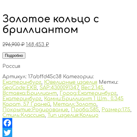
Золотое кольцо с
бриллиантом
296,900
₽
148,453
₽
Подробно
Россия
Артикул:
17abffd45c38
Категории:
Екатеринбург
,
Ювелирные изделия
Метки:
GeoCode:EKB
,
SAP:4300091347
,
Вес:2.145
,
Вставка:Бриллиант
,
Город:Екатеринбург
,
Екатеринбург
,
Камни:Бриллиант 1 Шт., 0.345
Карат, 57 Граней
,
Металл:Золото
,
Покрытие:Родирование
,
Проба:585
,
Размер:17.5
,
Стиль:Классика
,
Тип изделия:Кольцо
Facebook