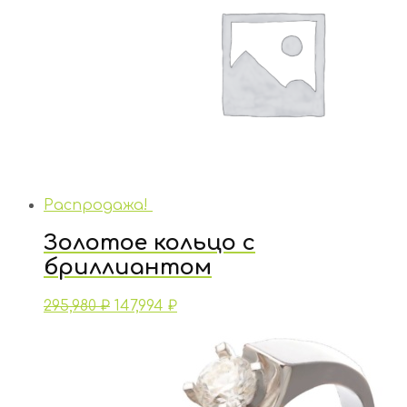
Распродажа!
Золотое кольцо с
бриллиантом
295,980
₽
147,994
₽