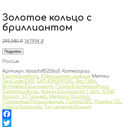
Золотое кольцо с
бриллиантом
295,980
₽
147,994
₽
Подробно
Россия
Артикул:
6aaab85226a5
Категории:
Екатеринбург
,
Ювелирные изделия
Метки:
GeoCode:EKB
,
SAP:4300091395
,
Вес:1.856
,
Вставка:Бриллиант
,
Город:Екатеринбург
,
Екатеринбург
,
Камни:Бриллиант 1 Шт., 0.345
Карат, 57 Граней
,
Металл:Золото
,
Покрытие:Родирование
,
Проба:585
,
Размер:17.5
,
Стиль:Классика
,
Тип изделия:Кольцо
Facebook