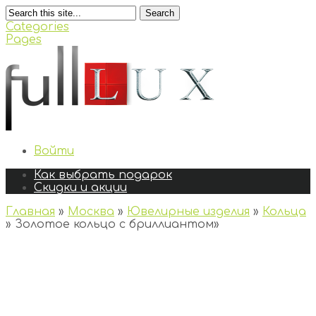
Search
Categories
Pages
Войти
Как выбрать подарок
Скидки и акции
Главная
»
Москва
»
Ювелирные изделия
»
Кольца
»
Золотое кольцо с бриллиантом
»