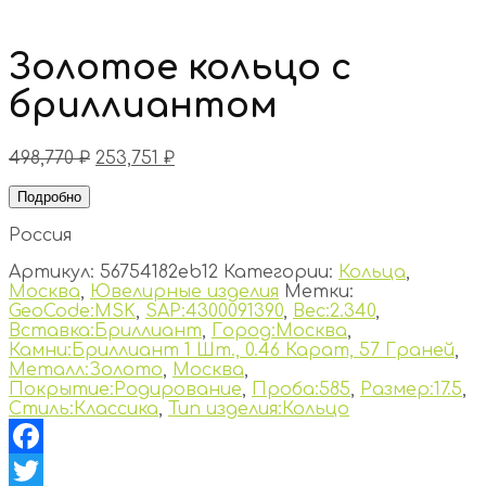
Золотое кольцо с
бриллиантом
498,770
₽
253,751
₽
Подробно
Россия
Артикул:
56754182eb12
Категории:
Кольца
,
Москва
,
Ювелирные изделия
Метки:
GeoCode:MSK
,
SAP:4300091390
,
Вес:2.340
,
Вставка:Бриллиант
,
Город:Москва
,
Камни:Бриллиант 1 Шт., 0.46 Карат, 57 Граней
,
Металл:Золото
,
Москва
,
Покрытие:Родирование
,
Проба:585
,
Размер:17.5
,
Стиль:Классика
,
Тип изделия:Кольцо
Facebook