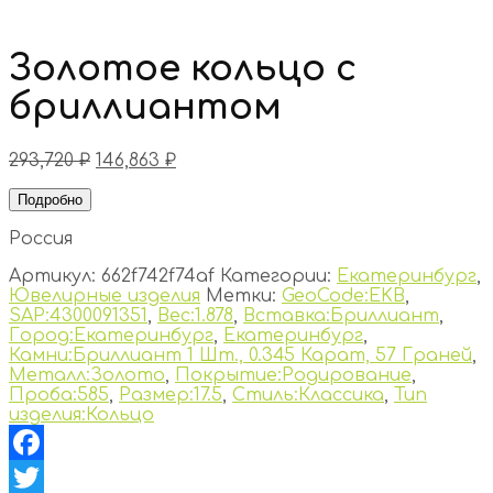
Золотое кольцо с
бриллиантом
293,720
₽
146,863
₽
Подробно
Россия
Артикул:
662f742f74af
Категории:
Екатеринбург
,
Ювелирные изделия
Метки:
GeoCode:EKB
,
SAP:4300091351
,
Вес:1.878
,
Вставка:Бриллиант
,
Город:Екатеринбург
,
Екатеринбург
,
Камни:Бриллиант 1 Шт., 0.345 Карат, 57 Граней
,
Металл:Золото
,
Покрытие:Родирование
,
Проба:585
,
Размер:17.5
,
Стиль:Классика
,
Тип
изделия:Кольцо
Facebook