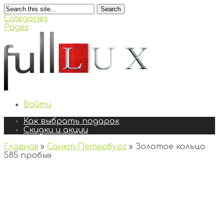
Search
Categories
Pages
Войти
Как выбрать подарок
Скидки и акции
Главная
»
Санкт-Петербург
»
Золотое кольцо
585 пробы
»