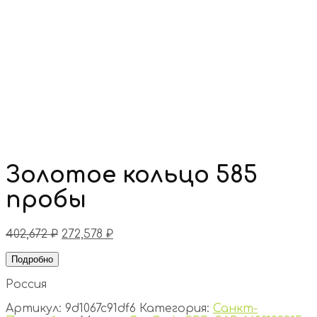
Золотое кольцо 585
пробы
402,672
₽
272,578
₽
Подробно
Россия
Артикул:
9d1067c91df6
Категория:
Санкт-