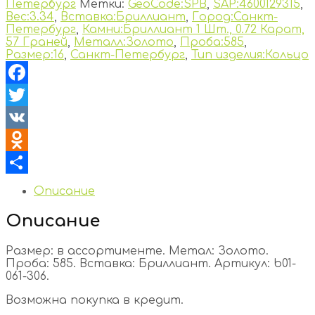
Петербург
Метки:
GeoCode:SPB
,
SAP:4600129315
,
Вес:3.34
,
Вставка:Бриллиант
,
Город:Санкт-
Петербург
,
Камни:Бриллиант 1 Шт., 0.72 Карат,
57 Граней
,
Металл:Золото
,
Проба:585
,
Размер:16
,
Санкт-Петербург
,
Тип изделия:Кольцо
Facebook
Twitter
VK
Odnoklassniki
Отправить
Описание
Описание
Размер: в ассортименте. Метал: Золото.
Проба: 585. Вставка: Бриллиант. Артикул: b01-
061-306.
Возможна покупка в кредит.