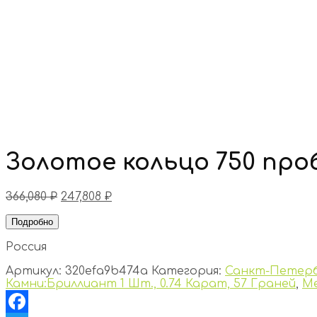
Золотое кольцо 750 про
366,080
₽
247,808
₽
Подробно
Россия
Артикул:
320efa9b474a
Категория:
Санкт-Петер
Камни:Бриллиант 1 Шт., 0.74 Карат, 57 Граней
,
М