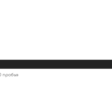
0 пробы
»