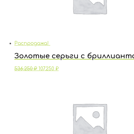
Распродажа!
Золотые серьги с бриллиант
536,250
₽
107,250
₽