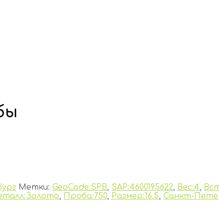
бы
бург
Метки:
GeoCode:SPB
,
SAP:4600195622
,
Вес:4
,
Вс
еталл:Золото
,
Проба:750
,
Размер:16.5
,
Санкт-Пете