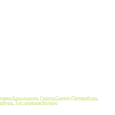
тавка:Бриллиант
,
Город:Санкт-Петербург
,
рбург
,
Тип изделия:Кольцо