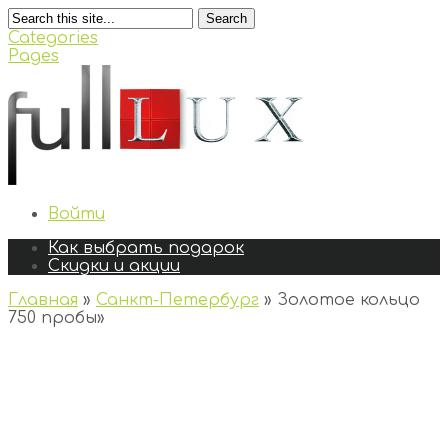
Search
Categories
Pages
Войти
Как выбрать подарок
Скидки и акции
Главная
»
Санкт-Петербург
»
Золотое кольцо
750 пробы
»