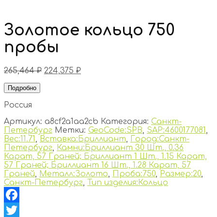
Золотое кольцо 750
пробы
265,464
₽
224,375
₽
Подробно
Россия
Артикул:
a8cf2a1aa2cb
Категория:
Санкт-
Петербург
Метки:
GeoCode:SPB
,
SAP:4600177081
,
Вес:11.71
,
Вставка:Бриллиант
,
Город:Санкт-
Петербург
,
Камни:Бриллиант 30 Шт., 0.36
Карат, 57 Граней; Бриллиант 1 Шт., 1.15 Карат,
57 Граней; Бриллиант 16 Шт., 1.28 Карат, 57
Граней
,
Металл:Золото
,
Проба:750
,
Размер:20
,
Санкт-Петербург
,
Тип изделия:Кольцо
Facebook