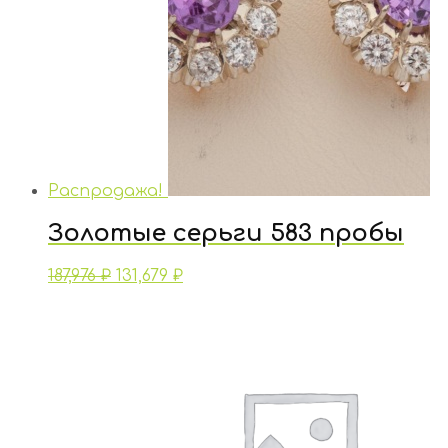
Распродажа!
Золотые серьги 583 пробы
187,976
₽
131,679
₽