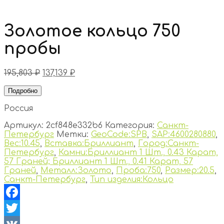
Золотое кольцо 750
пробы
195,803
₽
137,139
₽
Подробно
Россия
Артикул:
2cf848e332b6
Категория:
Санкт-
Петербург
Метки:
GeoCode:SPB
,
SAP:4600280880
,
Вес:10.45
,
Вставка:Бриллиант
,
Город:Санкт-
Петербург
,
Камни:Бриллиант 1 Шт., 0.43 Карат,
57 Граней; Бриллиант 1 Шт., 0.41 Карат, 57
Граней
,
Металл:Золото
,
Проба:750
,
Размер:20.5
,
Санкт-Петербург
,
Тип изделия:Кольцо
Facebook
Twitter