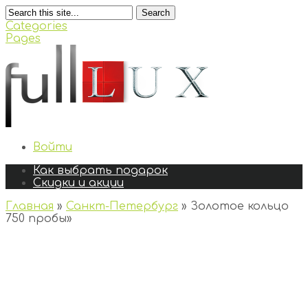
Search
Categories
Pages
Войти
Как выбрать подарок
Скидки и акции
Главная
»
Санкт-Петербург
»
Золотое кольцо
750 пробы
»