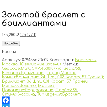
Золотой браслет с
бриллиантами
175,280
₽
125,197
₽
Подробно
Россия
Артикул:
079456d93c09
Категории:
Браслеты
,
Москва
,
Ювелирные изделия
Метки:
GeoCode:MSK
,
SAP:4300107776
,
Вес:7.768
,
Вставка:Бриллиант
,
Город:Москва
,
Камни:Бриллиант 24 Шт., 0.03 Карат, 57 Граней;
Бриллиант 36 Шт., 0.01 Карат, 57 Граней
,
Металл:Золото
,
Москва
,
Покрытие:Родирование
,
Проба:585
,
Стиль:Классика
,
Тип изделия:Браслет