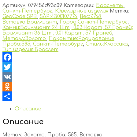
Артикул:
079456d93c09
Категории:
Браслеты
,
Санкт-Петербург
,
Ювелирные изделия
Метки:
GeoCode:SPB
,
SAP:4300107776
,
Вес:7.768
,
Вставка:Бриллиант
,
Город:Санкт-Петербург
,
Камни:Бриллиант 24 Шт., 0.03 Карат, 57 Граней;
Бриллиант 36 Шт., 0.01 Карат, 57 Граней
,
Металл:Золото
,
Покрытие:Родирование
,
Проба:585
,
Санкт-Петербург
,
Стиль:Классика
,
Тип изделия:Браслет
Facebook
Twitter
VK
Odnoklassniki
Отправить
Описание
Описание
Метал: Золото. Проба: 585. Вставка: