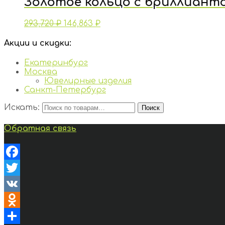
Золотое кольцо с бриллиант
293,720
₽
146,863
₽
Акции и скидки:
Екатеринбург
Москва
Ювелирные изделия
Санкт-Петербург
Искать:
Поиск
Обратная связь
Facebook
Twitter
VK
Odnoklassniki