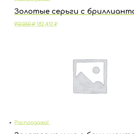
Золотые серьги с бриллиант
912,050
₽
182,410
₽
Распродажа!