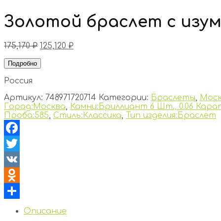
Золотой браслет с изу
175,170
₽
125,120
₽
Подробно
Россия
Артикул:
748971720714
Категории:
Браслеты
,
Мос
Город:Москва
,
Камни:Бриллиант 6 Шт., 0.06 Карат
Проба:585
,
Стиль:Классика
,
Тип изделия:Браслет
Facebook
Twitter
VK
Odnoklassniki
Отправить
Описание