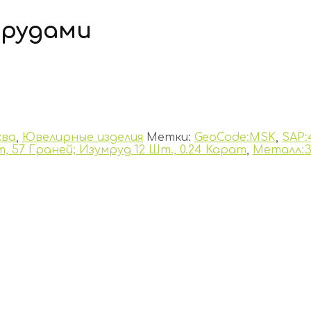
мрудами
ква
,
Ювелирные изделия
Метки:
GeoCode:MSK
,
SAP:
, 57 Граней; Изумруд 12 Шт., 0.24 Карат
,
Металл: