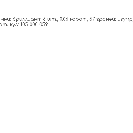
и: бриллиант 6 шт., 0.06 карат, 57 граней; изумруд
икул: 105-000-059.