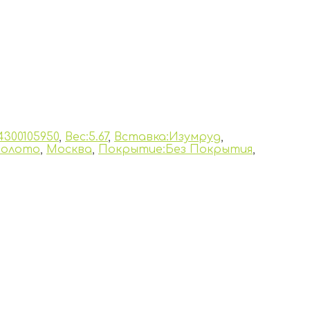
4300105950
,
Вес:5.67
,
Вставка:Изумруд
,
Золото
,
Москва
,
Покрытие:Без Покрытия
,