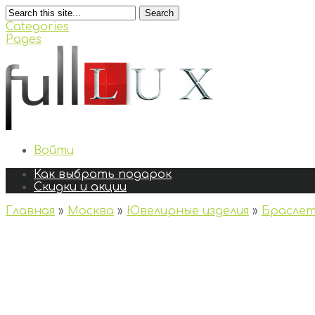
Search
Categories
Pages
Войти
Как выбрать подарок
Скидки и акции
Главная
»
Москва
»
Ювелирные изделия
»
Брасле