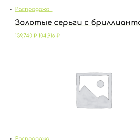
Распродажа!
Золотые серьги с бриллиант
139,740
₽
104,916
₽
Распродажа!