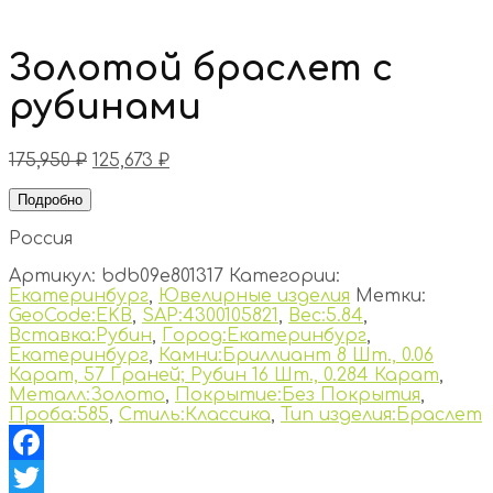
Золотой браслет с
рубинами
175,950
₽
125,673
₽
Подробно
Россия
Артикул:
bdb09e801317
Категории:
Екатеринбург
,
Ювелирные изделия
Метки:
GeoCode:EKB
,
SAP:4300105821
,
Вес:5.84
,
Вставка:Рубин
,
Город:Екатеринбург
,
Екатеринбург
,
Камни:Бриллиант 8 Шт., 0.06
Карат, 57 Граней; Рубин 16 Шт., 0.284 Карат
,
Металл:Золото
,
Покрытие:Без Покрытия
,
Проба:585
,
Стиль:Классика
,
Тип изделия:Браслет
Facebook