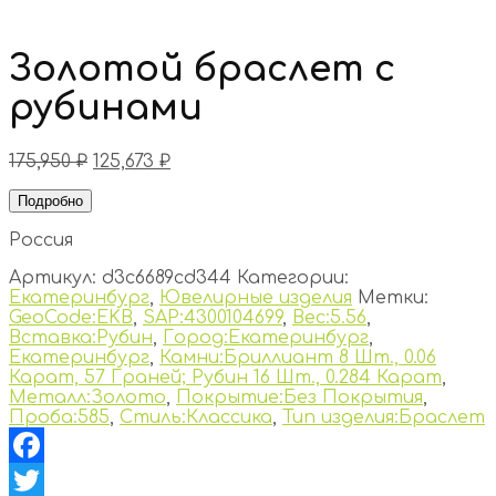
Золотой браслет с
рубинами
175,950
₽
125,673
₽
Подробно
Россия
Артикул:
d3c6689cd344
Категории:
Екатеринбург
,
Ювелирные изделия
Метки:
GeoCode:EKB
,
SAP:4300104699
,
Вес:5.56
,
Вставка:Рубин
,
Город:Екатеринбург
,
Екатеринбург
,
Камни:Бриллиант 8 Шт., 0.06
Карат, 57 Граней; Рубин 16 Шт., 0.284 Карат
,
Металл:Золото
,
Покрытие:Без Покрытия
,
Проба:585
,
Стиль:Классика
,
Тип изделия:Браслет
Facebook