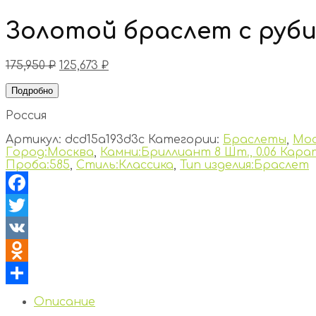
Золотой браслет с руб
175,950
₽
125,673
₽
Подробно
Россия
Артикул:
dcd15a193d3c
Категории:
Браслеты
,
Мос
Город:Москва
,
Камни:Бриллиант 8 Шт., 0.06 Карат
Проба:585
,
Стиль:Классика
,
Тип изделия:Браслет
Facebook
Twitter
VK
Odnoklassniki
Отправить
Описание