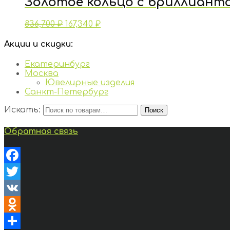
Золотое кольцо с бриллиант
836,700
₽
167,340
₽
Акции и скидки:
Екатеринбург
Москва
Ювелирные изделия
Санкт-Петербург
Искать:
Поиск
Обратная связь
Facebook
Twitter
VK
Odnoklassniki