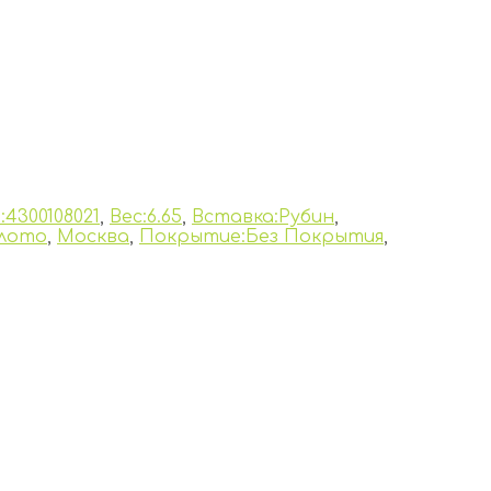
:4300108021
,
Вес:6.65
,
Вставка:Рубин
,
лото
,
Москва
,
Покрытие:Без Покрытия
,