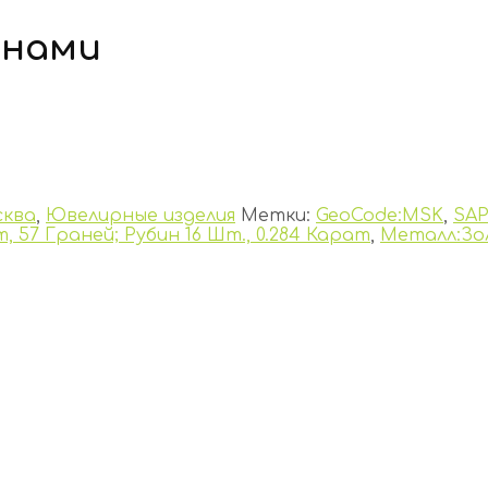
инами
ква
,
Ювелирные изделия
Метки:
GeoCode:MSK
,
SAP
, 57 Граней; Рубин 16 Шт., 0.284 Карат
,
Металл:Зо