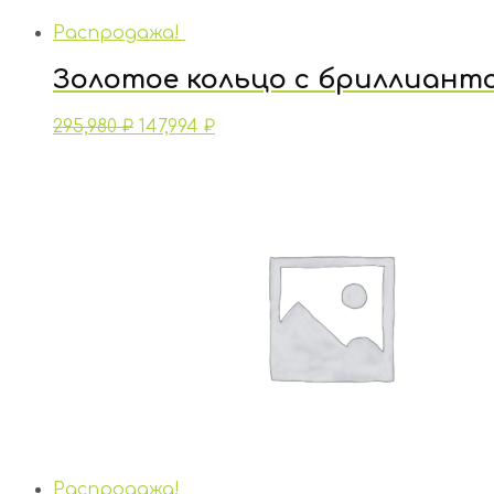
Распродажа!
Золотое кольцо с бриллиант
295,980
₽
147,994
₽
Распродажа!