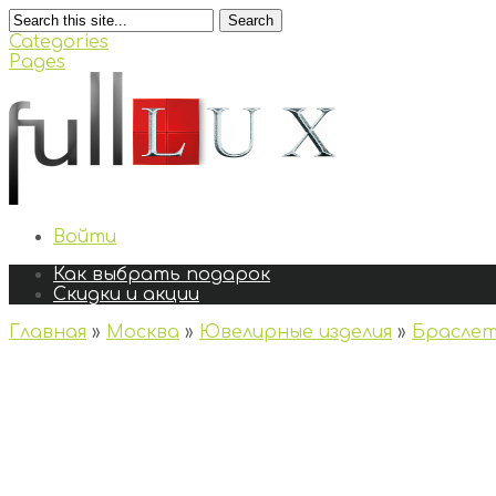
Search
Categories
Pages
Войти
Как выбрать подарок
Скидки и акции
Главная
»
Москва
»
Ювелирные изделия
»
Брасле