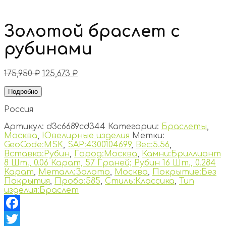
Золотой браслет с
рубинами
175,950
₽
125,673
₽
Подробно
Россия
Артикул:
d3c6689cd344
Категории:
Браслеты
,
Москва
,
Ювелирные изделия
Метки:
GeoCode:MSK
,
SAP:4300104699
,
Вес:5.56
,
Вставка:Рубин
,
Город:Москва
,
Камни:Бриллиант
8 Шт., 0.06 Карат, 57 Граней; Рубин 16 Шт., 0.284
Карат
,
Металл:Золото
,
Москва
,
Покрытие:Без
Покрытия
,
Проба:585
,
Стиль:Классика
,
Тип
изделия:Браслет
Facebook