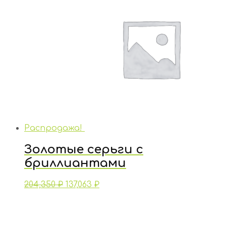
Распродажа!
Золотые серьги с
бриллиантами
204,350
₽
137,063
₽