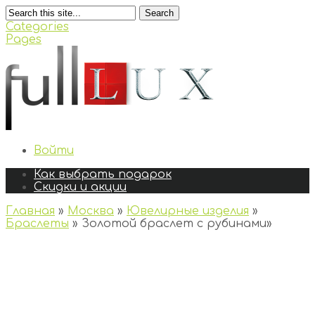
Search
Categories
Pages
Войти
Как выбрать подарок
Скидки и акции
Главная
»
Москва
»
Ювелирные изделия
»
Браслеты
»
Золотой браслет с рубинами
»