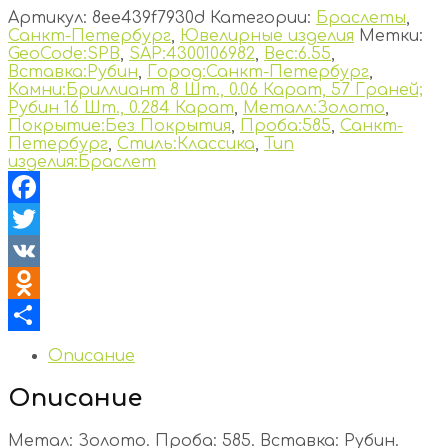
Артикул:
8ee439f7930d
Категории:
Браслеты
,
Санкт-Петербург
,
Ювелирные изделия
Метки:
GeoCode:SPB
,
SAP:4300106982
,
Вес:6.55
,
Вставка:Рубин
,
Город:Санкт-Петербург
,
Камни:Бриллиант 8 Шт., 0.06 Карат, 57 Граней;
Рубин 16 Шт., 0.284 Карат
,
Металл:Золото
,
Покрытие:Без Покрытия
,
Проба:585
,
Санкт-
Петербург
,
Стиль:Классика
,
Тип
изделия:Браслет
Facebook
Twitter
VK
Odnoklassniki
Отправить
Описание
Описание
Метал: Золото. Проба: 585. Вставка: Рубин.