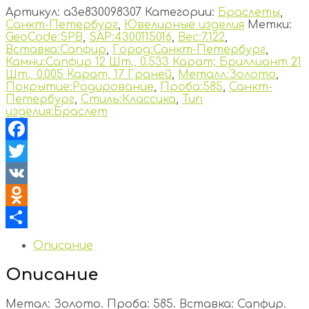
Артикул:
a3e830098307
Категории:
Браслеты
,
Санкт-Петербург
,
Ювелирные изделия
Метки:
GeoCode:SPB
,
SAP:4300115016
,
Вес:7.122
,
Вставка:Сапфир
,
Город:Санкт-Петербург
,
Камни:Сапфир 12 Шт., 0.533 Карат; Бриллиант 21
Шт., 0.005 Карат, 17 Граней
,
Металл:Золото
,
Покрытие:Родирование
,
Проба:585
,
Санкт-
Петербург
,
Стиль:Классика
,
Тип
изделия:Браслет
Facebook
Twitter
VK
Odnoklassniki
Отправить
Описание
Описание
Метал: Золото. Проба: 585. Вставка: Сапфир.