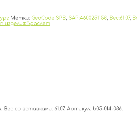
ург
Метки:
GeoCode:SPB
,
SAP:4600251158
,
Вес:61.07
,
В
ип изделия:Браслет
Вес со вставками: 61.07. Артикул: b05-014-086.