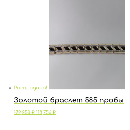
Распродажа!
Золотой браслет 585 пробы
172,250
₽
118,756
₽