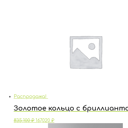
Распродажа!
Золотое кольцо с бриллиант
835,100
₽
167,020
₽