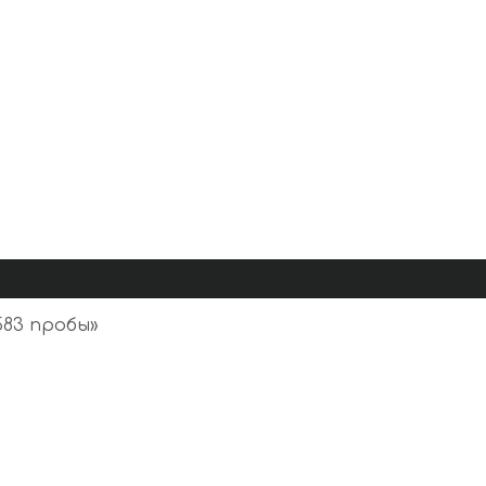
583 пробы
»