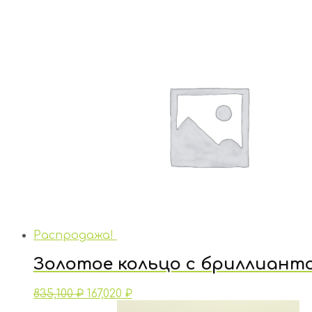
Распродажа!
Золотое кольцо с бриллиант
835,100
₽
167,020
₽