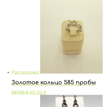
Распродажа!
Золотое кольцо 585 пробы
587,792
₽
413,512
₽