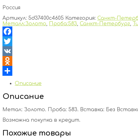
Россия
Артикул:
5d37400c4605
Категория:
Санкт-Петерб
Металл:Золото
,
Проба:583
,
Санкт-Петербург
,
Т
Facebook
Twitter
VK
Odnoklassniki
Отправить
Описание
Описание
Метал: Золото. Проба: 583. Вставка: Без Вставки. 
Возможна покупка в кредит.
Похожие товары