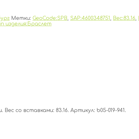
ург
Метки:
GeoCode:SPB
,
SAP:4600348751
,
Вес:83.16
,
ип изделия:Браслет
Вес со вставками: 83.16. Артикул: b05-019-941.