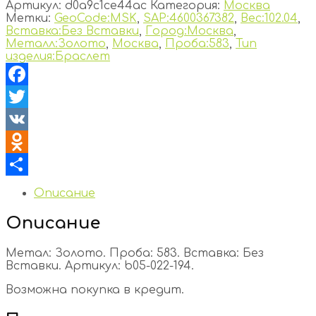
Артикул:
d0a9c1ce44ac
Категория:
Москва
Метки:
GeoCode:MSK
,
SAP:4600367382
,
Вес:102.04
,
Вставка:Без Вставки
,
Город:Москва
,
Металл:Золото
,
Москва
,
Проба:583
,
Тип
изделия:Браслет
Facebook
Twitter
VK
Odnoklassniki
Отправить
Описание
Описание
Метал: Золото. Проба: 583. Вставка: Без
Вставки. Артикул: b05-022-194.
Возможна покупка в кредит.