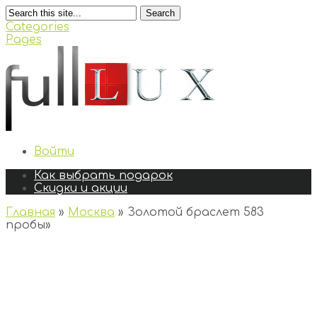
Search
Categories
Pages
Войти
Как выбрать подарок
Скидки и акции
Главная
»
Москва
»
Золотой браслет 583
пробы
»