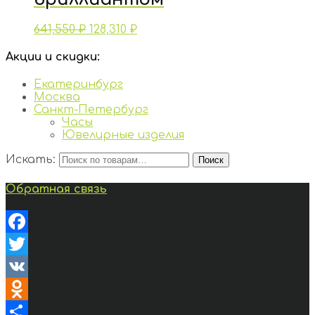
641,550
₽
128,310
₽
Акции и скидки:
Екатеринбург
Москва
Санкт-Петербург
Часы
Ювелирные изделия
Искать:
Поиск
Обратная связь
Facebook
Twitter
VK
Odnoklassniki