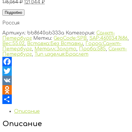
176,064
₽
121,044
₽
Подробно
Россия
Артикул:
bb8640ab333a
Категория:
Санкт-
Петербург
Метки:
GeoCode:SPB
,
SAP:4600347686
,
Вес:55.02
,
Вставка:Без Вставки
,
Город:Санкт-
Петербург
,
Металл:Золото
,
Проба:585
,
Санкт-
Петербург
,
Тип изделия:Браслет
Facebook
Twitter
VK
Odnoklassniki
Отправить
Описание
Описание