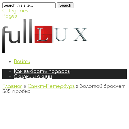
Search
Categories
Pages
Войти
Как выбрать подарок
Скидки и акции
Главная
»
Санкт-Петербург
»
Золотой браслет
585 пробы
»