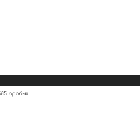
585 пробы
»