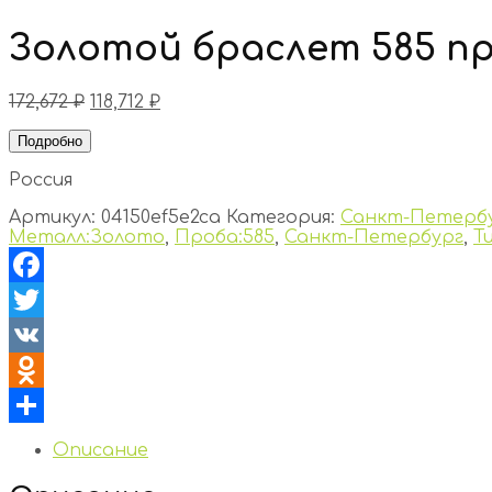
Золотой браслет 585 п
172,672
₽
118,712
₽
Подробно
Россия
Артикул:
04150ef5e2ca
Категория:
Санкт-Петерб
Металл:Золото
,
Проба:585
,
Санкт-Петербург
,
Т
Facebook
Twitter
VK
Odnoklassniki
Отправить
Описание