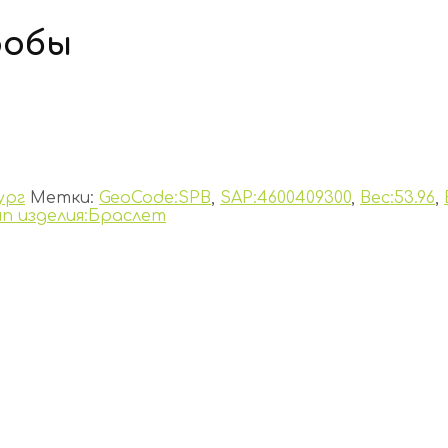
робы
ург
Метки:
GeoCode:SPB
,
SAP:4600409300
,
Вес:53.96
,
ип изделия:Браслет