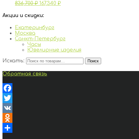
836,700
₽
167,340
₽
Акции и скидки:
Екатеринбург
Москва
Санкт-Петербург
Часы
Ювелирные изделия
Искать:
Поиск
Обратная связь
Facebook
Twitter
VK
Odnoklassniki
Отправить