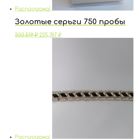
Распродажа!
Золотые серьги 750 пробы
333,519
₽
225,767
₽
Распродажа!