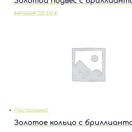
Золотой подвес с бриллиант
641,550
₽
128,310
₽
Распродажа!
Золотое кольцо с бриллиант