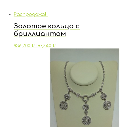
Распродажа!
Золотое кольцо с
бриллиантом
836,700
₽
167,340
₽