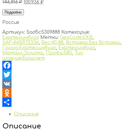
146,816
₽
100,936
₽
Подробно
Россия
Артикул:
5ad5c5309888
Категория:
Екатеринбург
Метки:
GeoCode:EKB
,
SAP:4600172336
,
Вес:45.88
,
Вставка:Без Вставки
,
Город:Екатеринбург
,
Екатеринбург
,
Металл:Золото
,
Проба:585
,
Тип
изделия:Браслет
Facebook
Twitter
VK
Odnoklassniki
Отправить
Описание
Описание