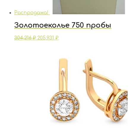
Распродажа!
Золотоеколье 750 пробы
304,216
₽
205,931
₽