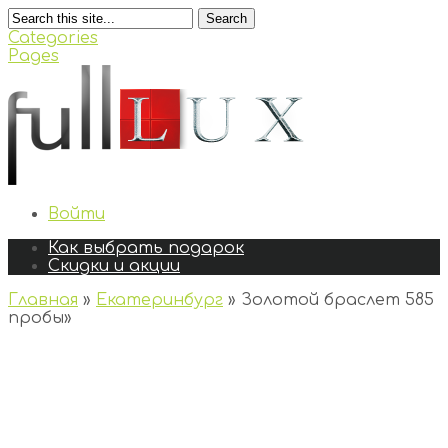
Search
Categories
Pages
Войти
Как выбрать подарок
Скидки и акции
Главная
»
Екатеринбург
»
Золотой браслет 585
пробы
»