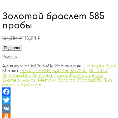
Золотой браслет 585
пробы
164,384
₽
113,014
₽
Подробно
Россия
Артикул:
b70c69cda61e
Категория:
Екатеринбург
Метки:
GeoCode:EKB
,
SAP:4600277235
,
Вес:51.37
,
Вставка:Без Вставки
,
Город:Екатеринбург
,
Екатеринбург
,
Металл:Золото
,
Проба:585
,
Тип
изделия:Браслет
Facebook
Twitter
VK