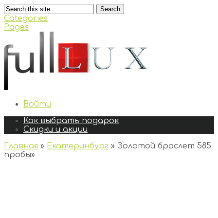
Search
Categories
Pages
Войти
Как выбрать подарок
Скидки и акции
Главная
»
Екатеринбург
»
Золотой браслет 585
пробы
»