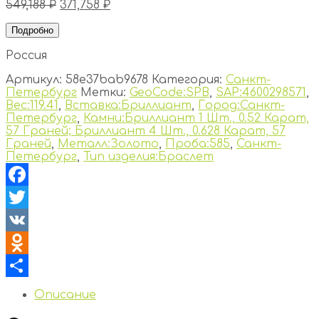
549,188
₽
371,758
₽
Подробно
Россия
Артикул:
58e37bab9678
Категория:
Санкт-
Петербург
Метки:
GeoCode:SPB
,
SAP:4600298571
,
Вес:119.41
,
Вставка:Бриллиант
,
Город:Санкт-
Петербург
,
Камни:Бриллиант 1 Шт., 0.52 Карат,
57 Граней; Бриллиант 4 Шт., 0.628 Карат, 57
Граней
,
Металл:Золото
,
Проба:585
,
Санкт-
Петербург
,
Тип изделия:Браслет
Facebook
Twitter
VK
Odnoklassniki
Отправить
Описание