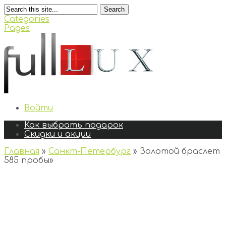
Search
Categories
Pages
Войти
Как выбрать подарок
Скидки и акции
Главная
»
Санкт-Петербург
»
Золотой браслет
585 пробы
»