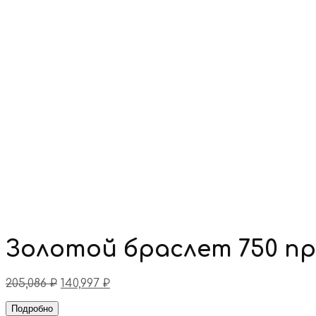
Золотой браслет 750 п
205,086
₽
140,997
₽
Подробно