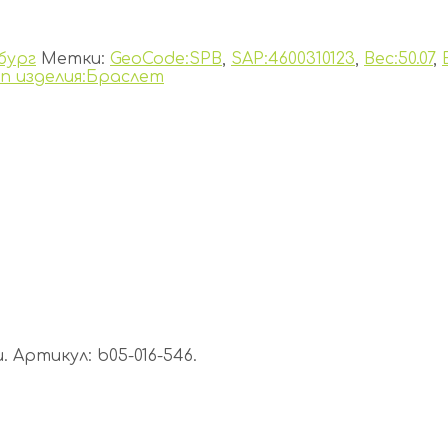
бург
Метки:
GeoCode:SPB
,
SAP:4600310123
,
Вес:50.07
,
ип изделия:Браслет
 Артикул: b05-016-546.