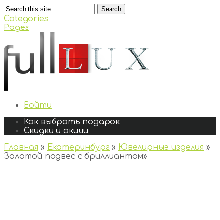
Search
Categories
Pages
Войти
Как выбрать подарок
Скидки и акции
Главная
»
Екатеринбург
»
Ювелирные изделия
»
Золотой подвес с бриллиантом
»