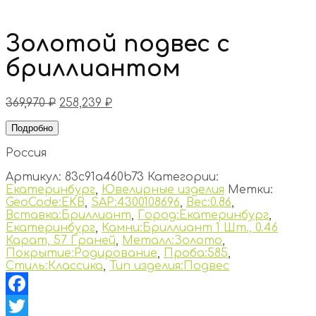
Золотой подвес с
бриллиантом
369,970
₽
258,239
₽
Подробно
Россия
Артикул:
83c91a460b73
Категории:
Екатеринбург
,
Ювелирные изделия
Метки:
GeoCode:EKB
,
SAP:4300108696
,
Вес:0.86
,
Вставка:Бриллиант
,
Город:Екатеринбург
,
Екатеринбург
,
Камни:Бриллиант 1 Шт., 0.46
Карат, 57 Граней
,
Металл:Золото
,
Покрытие:Родирование
,
Проба:585
,
Стиль:Классика
,
Тип изделия:Подвес
Facebook