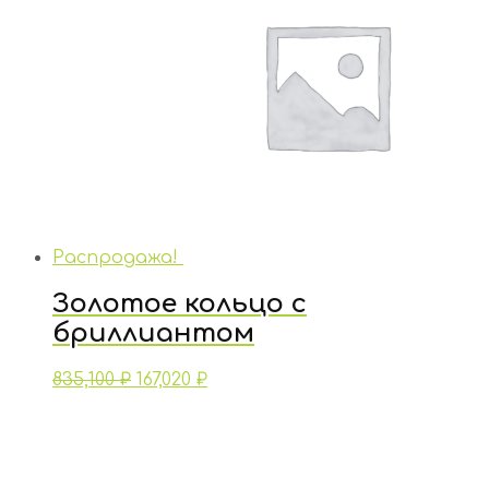
Распродажа!
Золотое кольцо с
бриллиантом
835,100
₽
167,020
₽