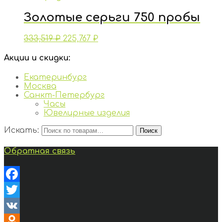
Золотые серьги 750 пробы
333,519
₽
225,767
₽
Акции и скидки:
Екатеринбург
Москва
Санкт-Петербург
Часы
Ювелирные изделия
Искать:
Поиск
Обратная связь
Facebook
Twitter
VK