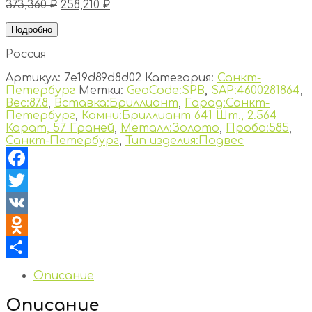
373,360
₽
258,210
₽
Подробно
Россия
Артикул:
7e19d89d8d02
Категория:
Санкт-
Петербург
Метки:
GeoCode:SPB
,
SAP:4600281864
,
Вес:87.8
,
Вставка:Бриллиант
,
Город:Санкт-
Петербург
,
Камни:Бриллиант 641 Шт., 2.564
Карат, 57 Граней
,
Металл:Золото
,
Проба:585
,
Санкт-Петербург
,
Тип изделия:Подвес
Facebook
Twitter
VK
Odnoklassniki
Отправить
Описание
Описание