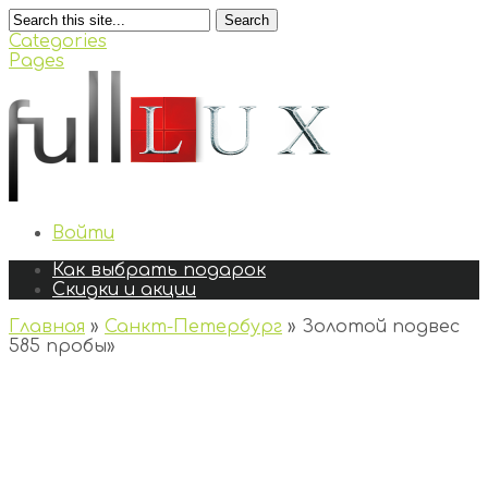
Search
Categories
Pages
Войти
Как выбрать подарок
Скидки и акции
Главная
»
Санкт-Петербург
»
Золотой подвес
585 пробы
»