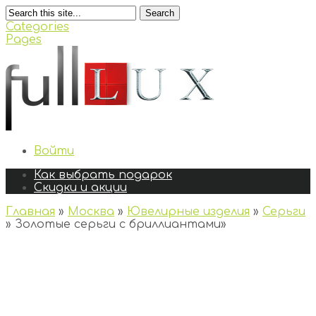
Search
Categories
Pages
Войти
Как выбрать подарок
Скидки и акции
Главная
»
Москва
»
Ювелирные изделия
»
Серьги
»
Золотые серьги с бриллиантами
»