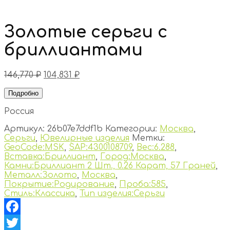
Золотые серьги с
бриллиантами
146,770
₽
104,831
₽
Подробно
Россия
Артикул:
26b07e7ddf1b
Категории:
Москва
,
Серьги
,
Ювелирные изделия
Метки:
GeoCode:MSK
,
SAP:4300108709
,
Вес:6.288
,
Вставка:Бриллиант
,
Город:Москва
,
Камни:Бриллиант 2 Шт., 0.26 Карат, 57 Граней
,
Металл:Золото
,
Москва
,
Покрытие:Родирование
,
Проба:585
,
Стиль:Классика
,
Тип изделия:Серьги
Facebook