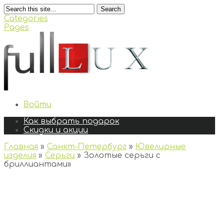
Search
Categories
Pages
Войти
Как выбрать подарок
Скидки и акции
Главная
»
Санкт-Петербург
»
Ювелирные
изделия
»
Серьги
»
Золотые серьги с
бриллиантами
»