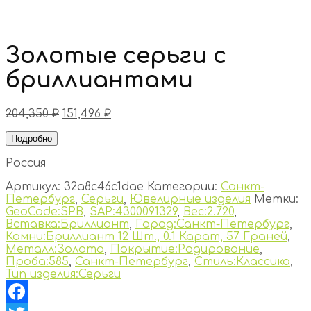
Золотые серьги с
бриллиантами
204,350
₽
151,496
₽
Подробно
Россия
Артикул:
32a8c46c1dae
Категории:
Санкт-
Петербург
,
Серьги
,
Ювелирные изделия
Метки:
GeoCode:SPB
,
SAP:4300091329
,
Вес:2.720
,
Вставка:Бриллиант
,
Город:Санкт-Петербург
,
Камни:Бриллиант 12 Шт., 0.1 Карат, 57 Граней
,
Металл:Золото
,
Покрытие:Родирование
,
Проба:585
,
Санкт-Петербург
,
Стиль:Классика
,
Тип изделия:Серьги