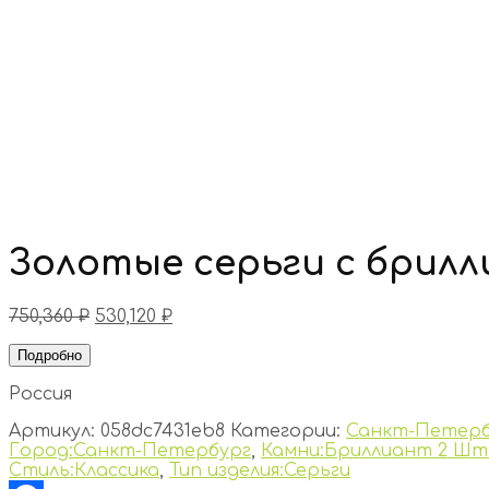
Золотые серьги с брил
750,360
₽
530,120
₽
Подробно
Россия
Артикул:
058dc7431eb8
Категории:
Санкт-Петерб
Город:Санкт-Петербург
,
Камни:Бриллиант 2 Шт.,
Стиль:Классика
,
Тип изделия:Серьги