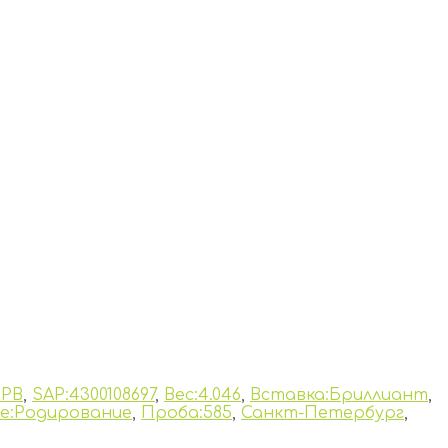
SPB
,
SAP:4300108697
,
Вес:4.046
,
Вставка:Бриллиант
,
е:Родирование
,
Проба:585
,
Санкт-Петербург
,