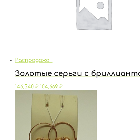
Распродажа!
Золотые серьги с бриллиант
146,540
₽
104,669
₽