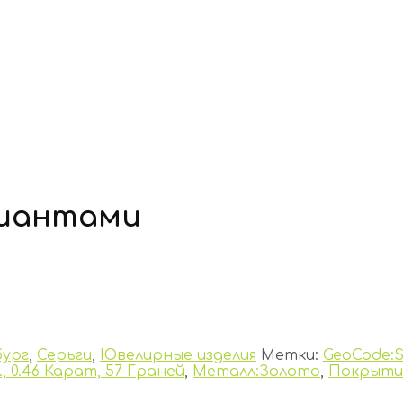
лиантами
ург
,
Серьги
,
Ювелирные изделия
Метки:
GeoCode:
 0.46 Карат, 57 Граней
,
Металл:Золото
,
Покрыти