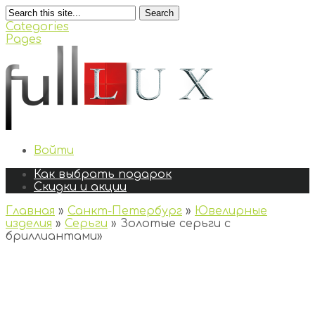
Search
Categories
Pages
Войти
Как выбрать подарок
Скидки и акции
Главная
»
Санкт-Петербург
»
Ювелирные
изделия
»
Серьги
»
Золотые серьги с
бриллиантами
»