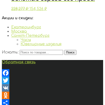
228,277
₽
154,526
₽
Акции и скидки:
Екатеринбург
Москва
Санкт-Петербург
Часы
Ювелирные изделия
Искать:
Поиск
Обратная связь
Facebook
Twitter
VK
Odnoklassniki