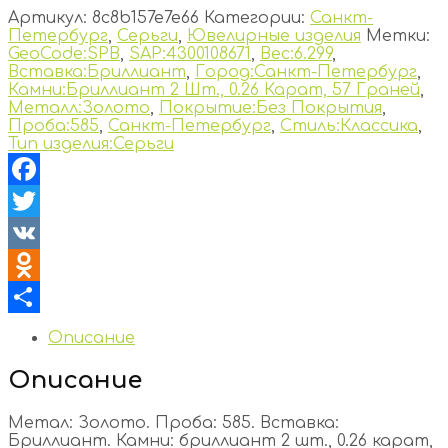
Артикул:
8c8b157e7e66
Категории:
Санкт-
Петербург
,
Серьги
,
Ювелирные изделия
Метки:
GeoCode:SPB
,
SAP:4300108671
,
Вес:6.299
,
Вставка:Бриллиант
,
Город:Санкт-Петербург
,
Камни:Бриллиант 2 Шт., 0.26 Карат, 57 Граней
,
Металл:Золото
,
Покрытие:Без Покрытия
,
Проба:585
,
Санкт-Петербург
,
Стиль:Классика
,
Тип изделия:Серьги
Facebook
Twitter
VK
Odnoklassniki
Отправить
Описание
Описание
Метал: Золото. Проба: 585. Вставка:
Бриллиант. Камни: бриллиант 2 шт., 0.26 карат,